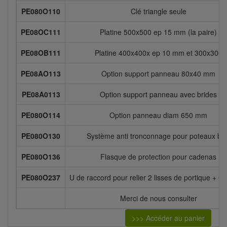
PE080O110
Clé triangle seule
PE08OC111
Platine 500x500 ep 15 mm (la paire)
PE08OB111
Platine 400x400x ep 10 mm et 300x300
PE08AO113
Option support panneau 80x40 mm
PE08A0113
Option support panneau avec brides
PE080O114
Option panneau diam 650 mm
PE080O130
Système anti tronconnage pour poteaux boi
PE080O136
Flasque de protection pour cadenas
PE080O237
U de raccord pour relier 2 lisses de portique + 
Merci de nous consulter
>>> Accéder au panier