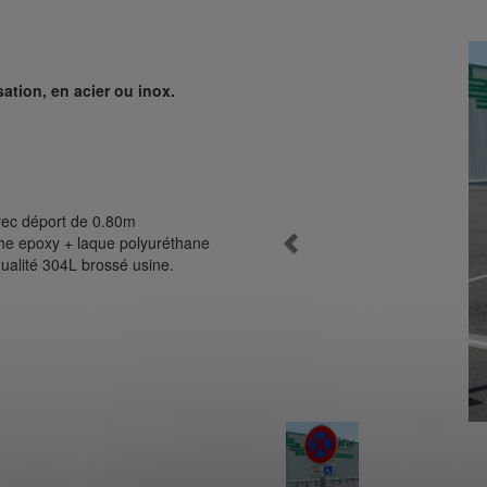
tion, en acier ou inox.
vec déport de 0.80m
Previous
che epoxy + laque polyuréthane
qualité 304L brossé usine.