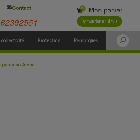
Contact
Mon panier
0
562392551
Demander un devis
 collectivité
Protection
Remorques
t panneau Aréna