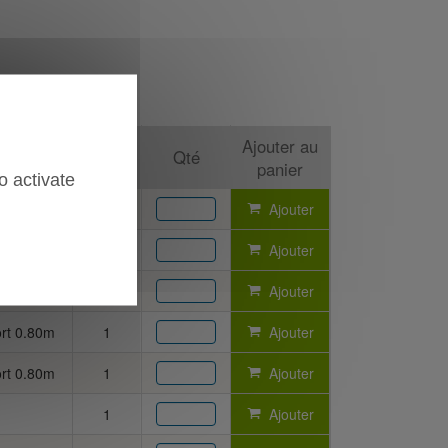
Vendu
Ajouter au
s
Qté
par
panier
o activate
0
Ajouter
m
1
Ajouter
m
1
Ajouter
ort 0.80m
1
Ajouter
ort 0.80m
1
Ajouter
1
Ajouter