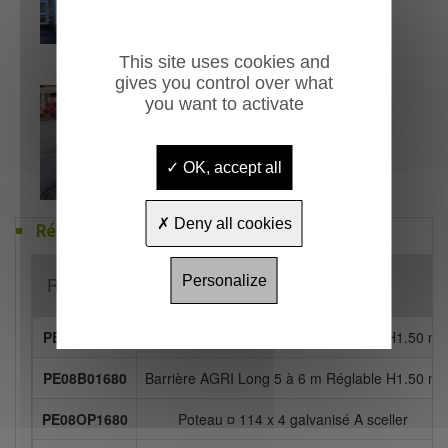
This site uses cookies and
gives you control over what
you want to activate
OK, accept all
Deny all cookies
Références
Personalize
Référence
Désignation
PE08A01680
Barrière AGRI Long 4 à 5 m Réglable H1.50 m
PE08B01680
Barrière AGRI Long 5 à 6 m Réglable H1.50 m
PE08OP1680
Poteau ¤ 114 x 4 galvanisé A sceller