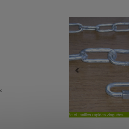
Previous
rd
Ch