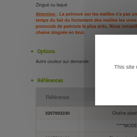
Zingué ou laqué
Attention
: La peinture sur les mailles n'a pas u
temps du fait du frottement des mailles les unes
protocole de peinture le plus ardu. Nous conseil
chaine zinguée en brut.
Options
Autre couleur sur demande
This site
Références
Référence
D
3207002230
Chaîne plast
*****MOD