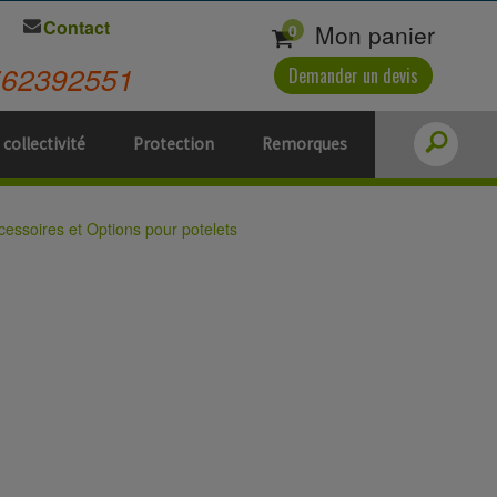
Contact
Mon panier
0
562392551
Demander un devis
 collectivité
Protection
Remorques
cessoires et Options pour potelets