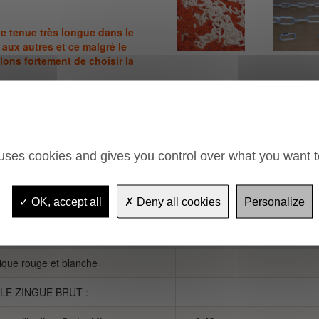
ne tenue très longue dans le
 aux autres et ce malgré le
lons fortement de choisir la
 uses cookies and gives you control over what you want t
OK, accept all
Deny all cookies
Personalize
ésignation
Poids
Dimensions
ique rouge et blanche
ELE ZINGUE BRUT :