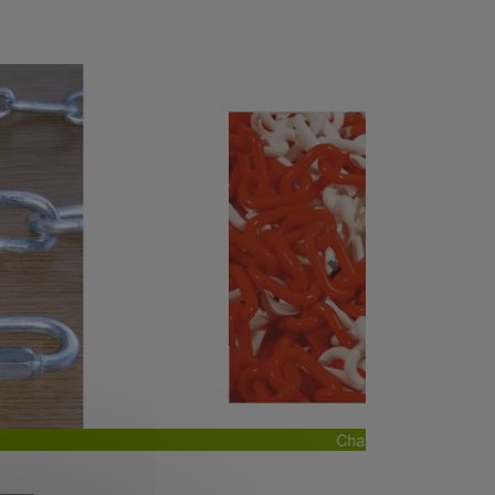
Next
aine blanche et rouge