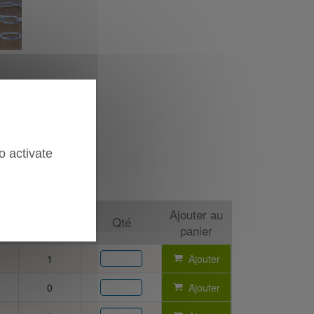
o activate
Vendu
Ajouter au
Qté
par
panier
1
Ajouter
0
Ajouter