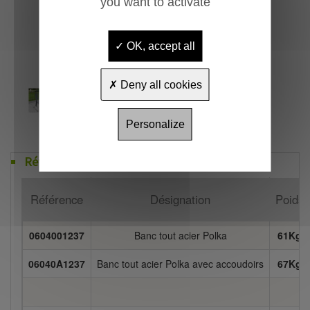
you want to activate
OK, accept all
Deny all cookies
Personalize
Références
Référence
Désignation
Poids
0604001237
Banc tout acier Polka
61Kg
06040A1237
Banc tout acier Polka avec accoudoirs
67Kg