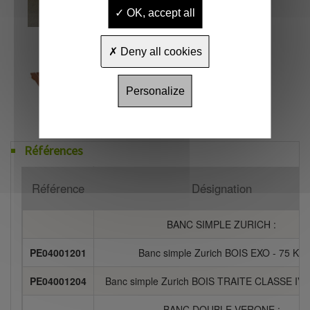
OK, accept all
Deny all cookies
Personalize
Références
Référence
Désignation
BANC SIMPLE ZURICH :
PE04001201
Banc simple Zurich BOIS EXO - 75 Kg
PE04001204
Banc simple Zurich BOIS TRAITE CLASSE IV -
BANC DOUBLE VERONE :