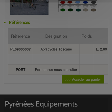
Références
Référence
Désignation
Poids
D
PE09005037
Abri cycles Toscane
L. 2.60 x 
PORT
Port en sus nous consulter
>>> Accéder au panier