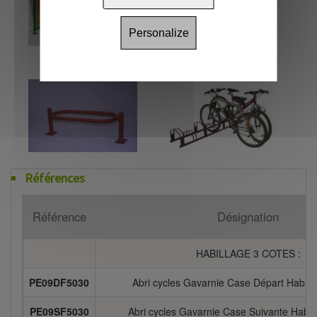
Personalize
Références
Référence
Désignation
HABILLAGE 3 COTES :
PE09DF5030
Abri cycles Gavarnie Case Départ Habill
PE09SF5030
Abri cycles Gavarnie Case Suivante Habil