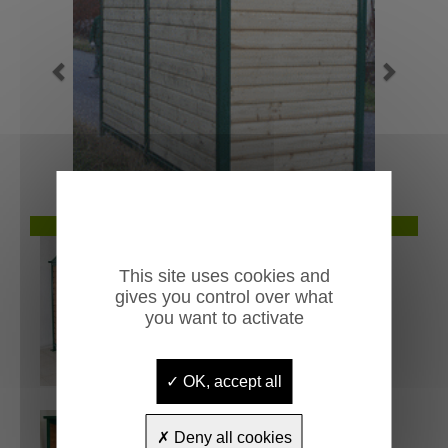
Previous
Next
 de l'abri
Base moto Cambo avec poteau dé
This site uses cookies and
gives you control over what
you want to activate
OK, accept all
Deny all cookies