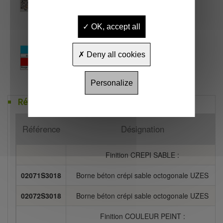
OK, accept all
Deny all cookies
Personalize
Références
Référence
Désignation
Finition CREPI SABLE :
02071S3018
Borne béton crépi sable octogonale UZES
02072S3018
Borne béton crépi sable octogonale UZES
Finition COULEUR PEINT :