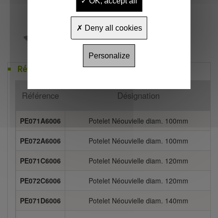
OK, accept all
Deny all cookies
Personalize
Références
Référence
Désignation
PE071A6006
Potelet Néouvielle diam. 100mm
PE072A6006
Potelet Néouvielle diam. 100mm
PE071C6006
Potelet Néouvielle diam. 120mm
PE072C6006
Potelet Néouvielle diam. 120mm
PE071D6006
Potelet Néouvielle diam. 140mm