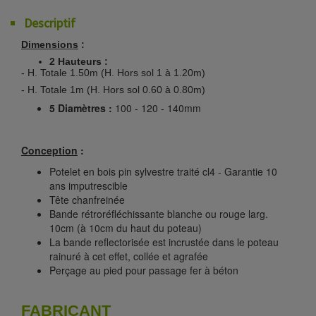
Descriptif
Dimensions
:
2 Hauteurs :
- H. Totale 1.50m (H. Hors sol 1 à 1.20m)
- H. Totale 1m (H. Hors sol 0.60 à 0.80m)
5 Diamètres :
100 - 120 - 140mm
Conception
:
Potelet en bois pin sylvestre traité cl4 - Garantie 10
ans imputrescible
Tête chanfreinée
Bande rétroréfléchissante blanche ou rouge larg.
10cm (à 10cm du haut du poteau)
La bande reflectorisée est incrustée dans le poteau
rainuré à cet effet, collée et agrafée
Perçage au pied pour passage fer à béton
FABRICANT