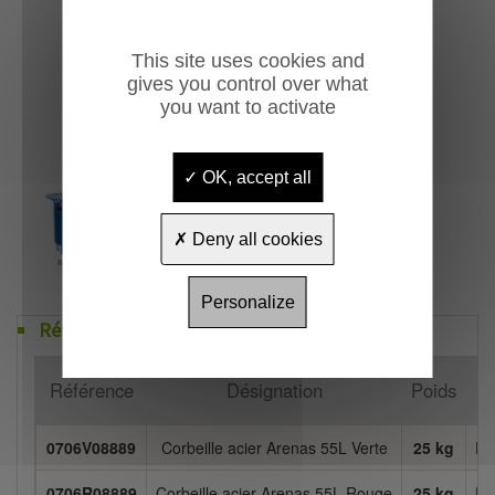
This site uses cookies and
gives you control over what
you want to activate
OK, accept all
Deny all cookies
Personalize
Références
Référence
Désignation
Poids
0706V08889
Corbeille acier Arenas 55L Verte
25 kg
Di
0706R08889
Corbeille acier Arenas 55L Rouge
25 kg
Di