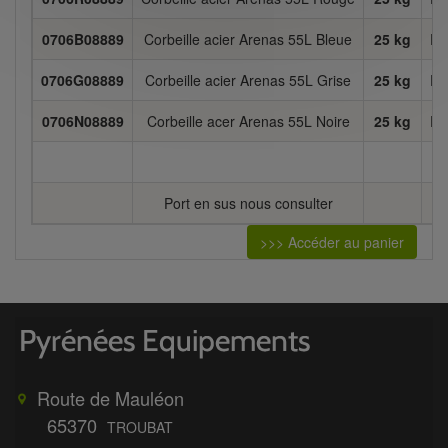
0706B08889
Corbeille acier Arenas 55L Bleue
25 kg
Di
0706G08889
Corbeille acier Arenas 55L Grise
25 kg
Di
0706N08889
Corbeille acer Arenas 55L Noire
25 kg
Di
Port en sus nous consulter
>>> Accéder au panier
Route de Mauléon
65370
TROUBAT