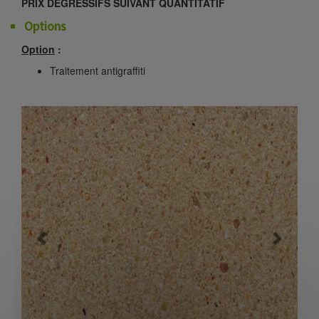
PRIX DEGRESSIFS SUIVANT QUANTITATIF
Options
Option
:
Traitement antigraffiti
Previous
Next