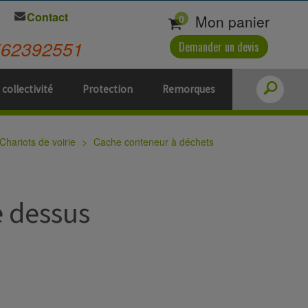
Contact
Mon panier
0
562392551
Demander un devis
 collectivité
Protection
Remorques
Chariots de voirie
Cache conteneur à déchets
e dessus