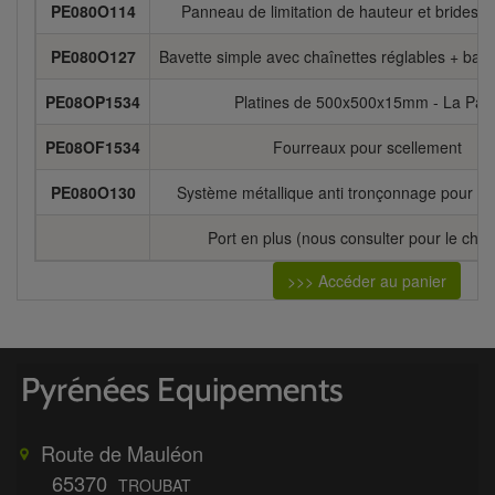
PE080O114
Panneau de limitation de hauteur et brides de
PE080O127
Bavette simple avec chaînettes réglables + band
PE08OP1534
Platines de 500x500x15mm - La Pair
PE08OF1534
Fourreaux pour scellement
PE080O130
Système métallique anti tronçonnage pour le
Port en plus (nous consulter pour le chiff
>>> Accéder au panier
Route de Mauléon
65370
TROUBAT