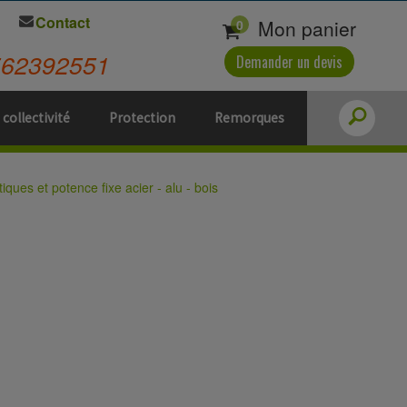
Contact
Mon panier
0
562392551
Demander un devis
 collectivité
Protection
Remorques
tiques et potence fixe acier - alu - bois