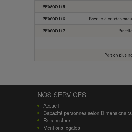
PE080O115
PE080O116
Bavette à bandes caout
PE080O117
Bavette
Port en plus no
NOS SERVICES
Accueil
Capacité personnes selon Dimensions ta
Rals couleur
Mentions légales