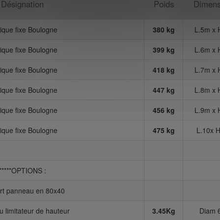
Désignation
Poids
Dimens
ique fixe Boulogne
380 kg
L.5m x 
ique fixe Boulogne
399 kg
L.6m x 
ique fixe Boulogne
418 kg
L.7m x 
ique fixe Boulogne
447 kg
L.8m x 
ique fixe Boulogne
456 kg
L.9m x 
ique fixe Boulogne
475 kg
L.10x 
*****OPTIONS :
rt panneau en 80x40
 limitateur de hauteur
3.45Kg
Diam 