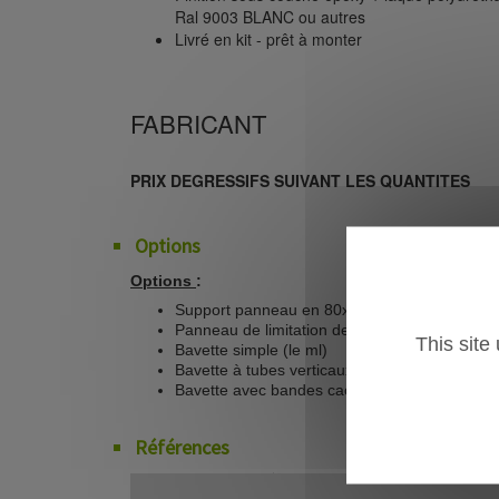
Ral 9003 BLANC ou autres
Livré en kit - prêt à monter
FABRICANT
PRIX DEGRESSIFS SUIVANT LES QUANTITES
Options
Options
:
Support panneau en 80x40mm
Panneau de limitation de hauteur diam. 650
This site
Bavette simple (le ml)
Bavette à tubes verticaux (le ml)
Bavette avec bandes caoutchouc (le ml)
Références