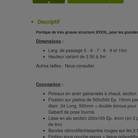
Descriptif
Portique de trés grosse structure XXXXL, pour les grande
Dimensions
:
Larg. de passage 5 - 6 - 7 - 8 - 9 et 10m
Hauteur variant de 2.50 à 3m
Autres tailles - Nous consulter
Conception
:
Poteaux en acier galvanisés à chaud, sectio
Fixation sur platine de 500x500 Ep. 15mm per
diam. 24 Long. 500mm + double écrous pour fa
Gabarit de pose fournis
Lisse en alu section 200x100 Ep. 4mm (en 2 par
de 6m)
Bandes rétroréfléchissantes rouges sur les 2 f
Finition sous couche epoxy + laque polyuréth