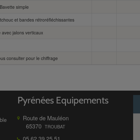
Bavette simple
chouc et bandes rétroréfléchissantes
 avec jalons verticaux
us consulter pour le chiffrage
Route de Mauléon
ble
65370
TROUBAT
05 62 39 25 51