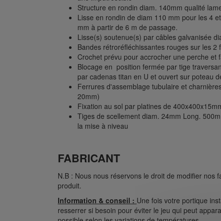
Structure en rondin diam. 140mm qualité lamel
Lisse en rondin de diam 110 mm pour les 4 e
mm à partir de 6 m de passage.
Lisse(s) soutenue(s) par câbles galvanisée 
Bandes rétroréfléchissantes rouges sur les 2 f
Crochet prévu pour accrocher une perche et fac
Blocage en position fermée par tige traversan
par cadenas titan en U et ouvert sur poteau d
Ferrures d'assemblage tubulaire et charnière
20mm)
Fixation au sol par platines de 400x400x15m
Tiges de scellement diam. 24mm Long. 500mm 
la mise à niveau
FABRICANT
N.B : Nous nous réservons le droit de modifier nos f
produit.
Information & conseil :
Une fois votre portique inst
resserrer si besoin pour éviter le jeu qui peut appara
possible selon les variations de températures.