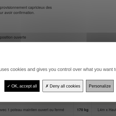
pprovisionnement capricieux des
r avoir confirmation.
position ouverte
 uses cookies and gives you control over what you want t
ésignation
Poids
Dimens
OK, accept all
Deny all cookies
Personalize
1 BRAS TOURNANT :
vec 1 poteau maintien ouvert ou fermé
170 kg
L4m x Hau