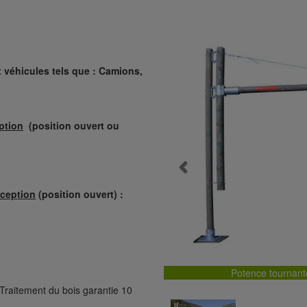
x véhicules tels que : Camions,
ption
(position ouvert ou
Previous
éception
(position ouvert) :
Potence tournant
. Traitement du bois garantie 10