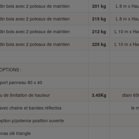
din bois avec 2 poteaux de maintien
201 kg
L 8 m x Hau
din bois avec 2 poteaux de maintien
215 kg
L 8 m x Hau
din bois avec 2 poteaux de maintien
212 kg
L 10 m x Ha
din bois avec 2 poteaux de maintien
225 kg
L 10 m x Ha
OPTIONS :
port panneau 80 x 40
 de limitation de hauteur
3.45Kg
diam 6
avec chaine et bandes réflectos
le m
ption p/potence position ouverte
nas clé triangle