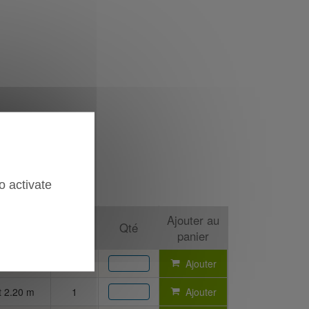
o activate
Vendu
Ajouter au
ions
Qté
par
panier
0
Ajouter
t 2.20 m
1
Ajouter