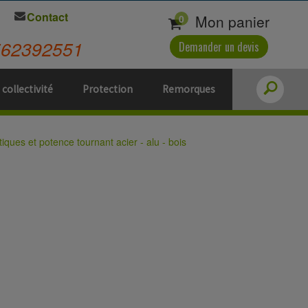
Contact
Mon panier
0
562392551
Demander un devis
 collectivité
Protection
Remorques
tiques et potence tournant acier - alu - bois