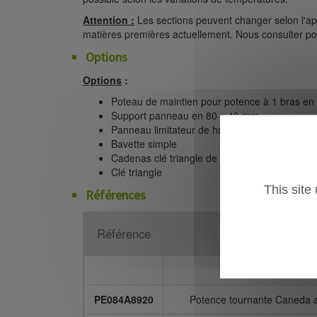
Attention :
Les sections peuvent changer selon l'a
matières premières actuellement. Nous consulter pou
Options
Options
:
Poteau de maintien pour potence à 1 bras en 
Support panneau en 80 x 40 mm
Panneau limitateur de hauteur diam 650 mm
Bavette simple
Cadenas clé triangle de 14
Clé triangle
This site
Références
Référence
D
POTENCE 
PE084A8920
Potence tournante Caneda a