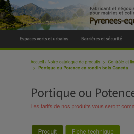
Espaces verts et urbains
Barrières et sécurité
Accueil / Notre catalogue de produits
Contrôle et li
Portique ou Potence en rondin bois Caneda
Portique ou Potenc
Les tarifs de nos produits vous seront co
Produit
Fiche technique