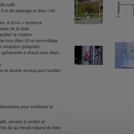
lé collé
t 5 m de passage et diam 140
diam. 6.3mm + tendeurs
aces de la lisse
iliter la rotation
te inox diam 25 et verrouillage
e reception (poignée)
s galvanisée à chaud (axe diam.
m
et double écrous pour faciliter
abrications pour améliorer le
allé, pensez à vérifier et
ître dû au travail naturel du bois