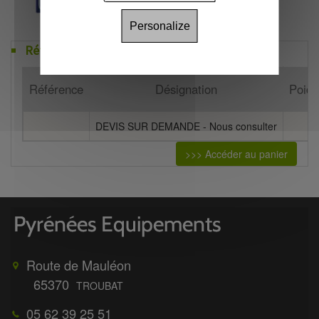
Personalize
Références
Référence
Désignation
Poids
DEVIS SUR DEMANDE - Nous consulter
>>> Accéder au panier
Route de Mauléon
65370
TROUBAT
05 62 39 25 51