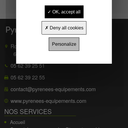
OK, accept all
Deny all cookies
Personalize
Route de Mauléon
65370
TROUBAT
05 62 39 25 51
05 62 39 22 55
contact@pyrenees-equipements.com
www.pyrenees-equipements.com
NOS SERVICES
Accueil