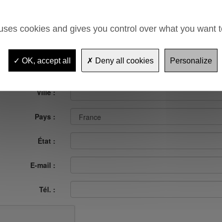
Adresse :
 uses cookies and gives you control over what you want t
OK, accept all
Deny all cookies
Personalize
Code postal :
Ville :
Pays :
État :
E-mail :
Tél. :