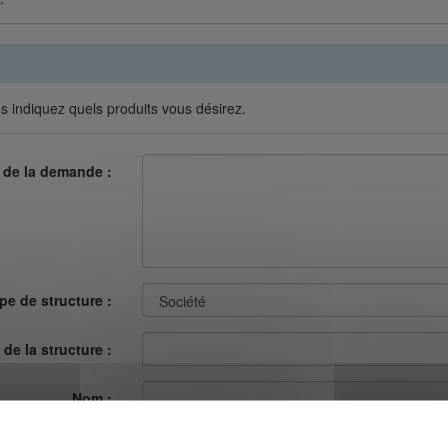
s indiquez quels produits vous désirez.
 de la demande :
pe de structure :
de la structure :
Nom :
Prénom :