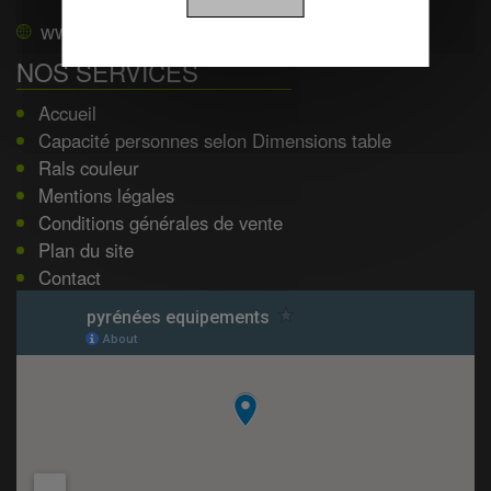
www.pyrenees-equipements.com
NOS SERVICES
Accueil
Capacité personnes selon Dimensions table
Rals couleur
Mentions légales
Conditions générales de vente
Plan du site
Contact