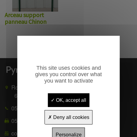
Arceau support
panneau Chinon
This site uses cookies and
gives you control over what
you want to activate
Route de Mauléon
65370
TROUBAT
OK, accept all
05 62 39 25 51
Deny all cookies
05 62 39 22 55
contact@pyrenees-equipements.com
Personalize