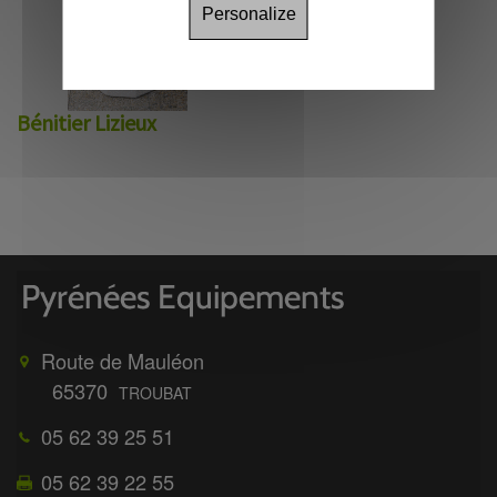
Personalize
Bénitier Lizieux
Route de Mauléon
65370
TROUBAT
05 62 39 25 51
05 62 39 22 55