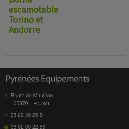
escamotable
Torino et
Andorre
Route de Mauléon
65370
TROUBAT
05 62 39 25 51
05 62 39 22 55