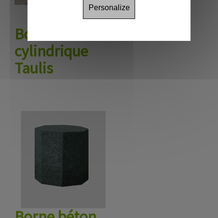
Personalize
Borne béton
cylindrique
Taulis
Borne béton