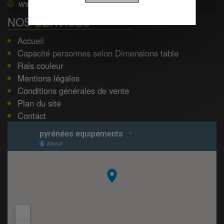
www.pyrenees-equipements.com
NOS SERVICES
Accueil
Capacité personnes selon Dimensions table
Rals couleur
Mentions légales
Conditions générales de vente
Plan du site
Contact