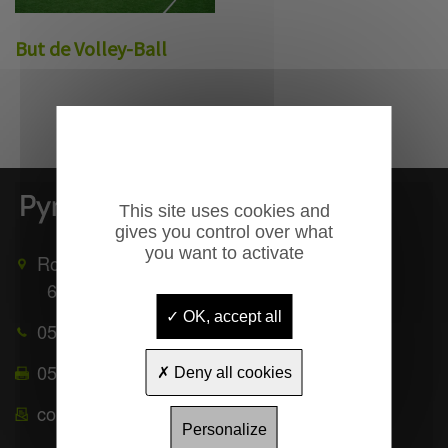
But de Volley-Ball
This site uses cookies and
gives you control over what
you want to activate
Route de Mauléon
65370
TROUBAT
OK, accept all
05 62 39 25 51
05 62 39 22 55
Deny all cookies
contact@pyrenees-equipements.com
Personalize