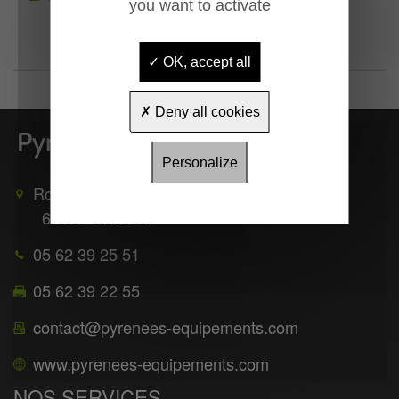
you want to activate
OK, accept all
Deny all cookies
Personalize
Route de Mauléon
65370
TROUBAT
05 62 39 25 51
05 62 39 22 55
contact@pyrenees-equipements.com
www.pyrenees-equipements.com
NOS SERVICES