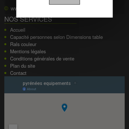
www.pyrenees-equipements.com
NOS SERVICES
Accueil
Capacité personnes selon Dimensions table
Rals couleur
Mentions légales
Conditions générales de vente
Plan du site
Contact