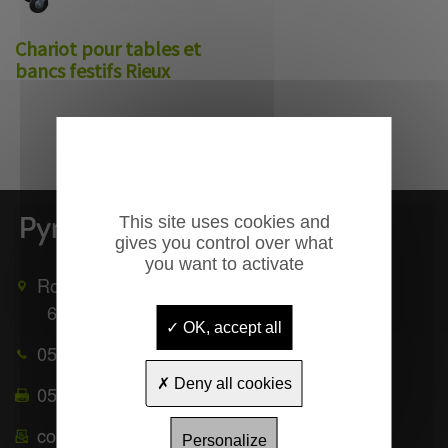
Chariot pour tables et
bancs festifs Rieux
This site uses cookies and
gives you control over what
you want to activate
Route de Mauléon
65370
TROUBAT
OK, accept all
05 62 39 25 51
Deny all cookies
05 62 39 22 55
contact@pyrenees-equipements.com
Personalize