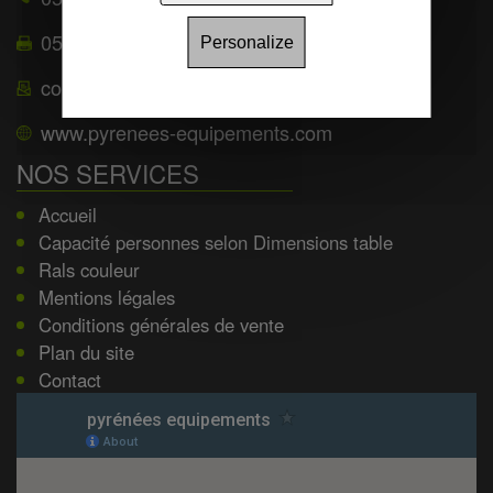
05 62 39 22 55
Personalize
contact@pyrenees-equipements.com
www.pyrenees-equipements.com
NOS SERVICES
Accueil
Capacité personnes selon Dimensions table
Rals couleur
Mentions légales
Conditions générales de vente
Plan du site
Contact