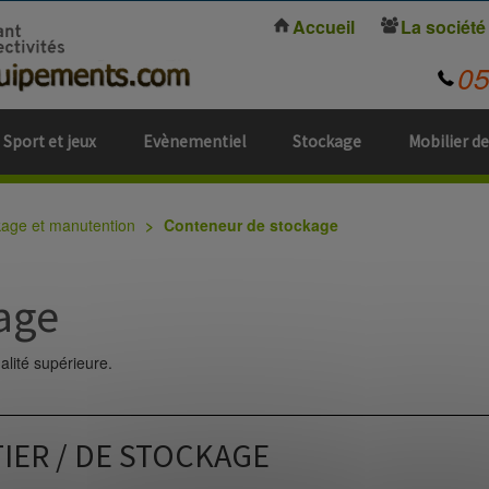
Accueil
La société
0
Sport et jeux
Evènementiel
Stockage
Mobilier de
kage et manutention
Conteneur de stockage
age
lité supérieure.
ER / DE STOCKAGE