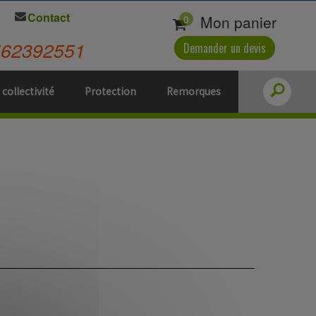
Contact
Mon panier
0
562392551
Demander un devis
 collectivité
Protection
Remorques