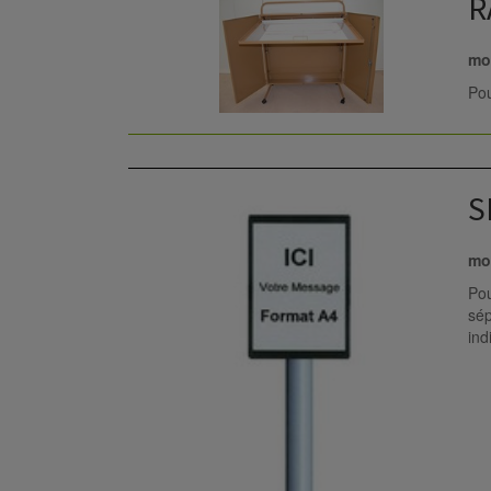
R
mob
Pou
S
mob
Pou
sép
ind