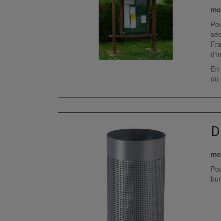
mob
Pou
séc
Fra
d'i
En 
ou 
D
mob
Pou
bur