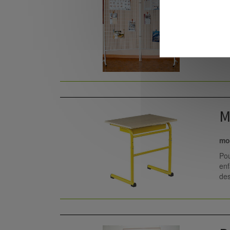
mob
Ce 
sal
M
mob
Pou
enf
des