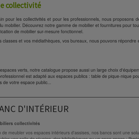
 collectivité
in pour les collectivités et pour les professionnels, nous proposon
 du mobilier. Découvrez notre gamme de mobilier et fournitures pour t
ication de mobilier sur-mesure fonctionnel.
os classes et vos médiathèques, vos bureaux, nous pouvons répondre
aces verts, notre catalogue propose aussi un large choix d'équipemen
n professionnel est adapté aux espaces publics : table de pique-nique pour
de votre espace public...
ANC D'INTÉRIEUR
iliers collectivités
n de meubler vos espaces intérieurs d'assises, nos bancs sont une soluti
bler une salle de réunion, des bibliothèques ou un open-space ; P