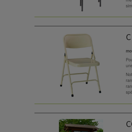
sim
C
mob
Pou
une
Not
ran
ran
spé
C