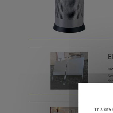
E
mob
Nos
déd
E
This site