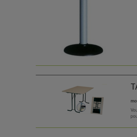
T
mob
Vou
pou