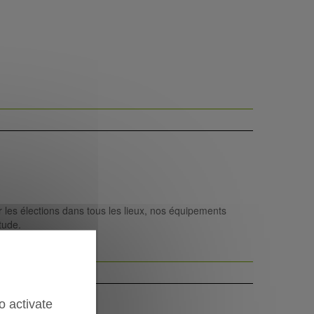
r les élections dans tous les lieux, nos équipements
étude.
o activate