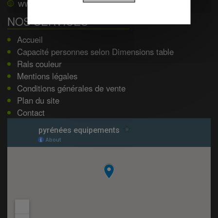
www.pyrenees-equipements.com
NOS SERVICES
Accueil
Capacité personnes selon Dimensions table
Rals couleur
Mentions légales
Conditions générales de vente
Plan du site
Contact