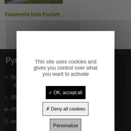
Passerelle bois Pontet
This site uses cookies and
gives you control over what
you want to activate
Route de Mauléon
65370
TROUBAT
OK, accept all
05 62 39 25 51
05 62 39 22 55
Deny all cookies
contact@pyrenees-equipements.com
Personalize