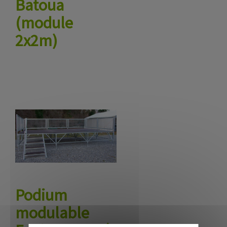
Batoua
(module
2x2m)
Podium
modulable