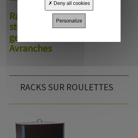
Deny all cookies
Rack de
Personalize
stockage
gerbable
Avranches
RACKS SUR ROULETTES