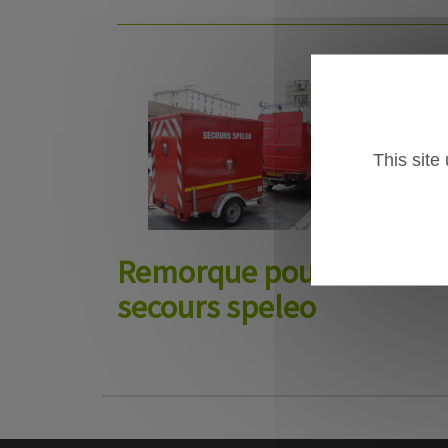
This site
Remorque pour
secours speleo