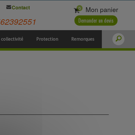
Contact
Mon panier
0
562392551
Demander un devis
 collectivité
Protection
Remorques