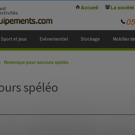
Accueil
La société
0
Sport et jeux
Evènementiel
Stockage
Mobilier de
Remorque pour secours spéléo
ours spéléo