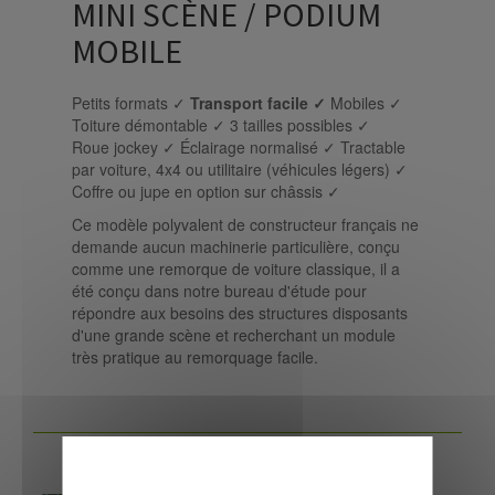
MINI SCÈNE / PODIUM
MOBILE
Petits formats ✓
Transport facile ✓
Mobiles ✓
Toiture démontable ✓ 3 tailles possibles ✓
Roue jockey ✓ Éclairage normalisé ✓ Tractable
par voiture, 4x4 ou utilitaire (véhicules légers) ✓
Coffre ou jupe en option sur châssis ✓
Ce modèle polyvalent de constructeur français ne
demande aucun machinerie particulière, conçu
comme une remorque de voiture classique, il a
été conçu dans notre bureau d'étude pour
répondre aux besoins des structures disposants
d'une grande scène et recherchant un module
très pratique au remorquage facile.