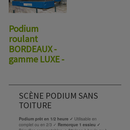
Podium
roulant
BORDEAUX -
gamme LUXE -
SCÈNE PODIUM SANS
TOITURE
Podium prêt en 1/2 heure ✓
Utilisable en
complet ou en 2/3 ✓
Remorque 1 essieu ✓