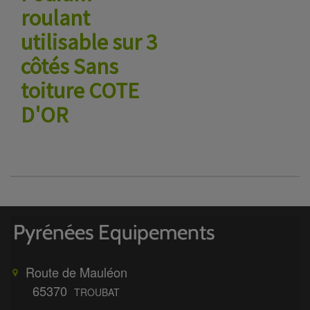
roulant
utilisable sur 3
côtés Sans
toiture COTE
D'OR
Route de Mauléon
65370
TROUBAT