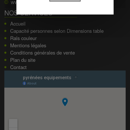
www.pyrenees-equipements.com
NOS SERVICES
Accueil
Capacité personnes selon Dimensions table
Rals couleur
Mentions légales
Conditions générales de vente
Plan du site
Contact