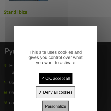
Stand Ibiza
This site uses cookies and
gives you control over what
you want to activate
Route de Mauléon
65370
TROUBAT
OK, accept all
05 62 39 25 51
05 62 39 22 55
Deny all cookies
contact@pyrenees-equipements.com
Personalize