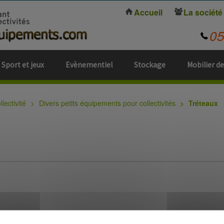
Accueil
La société
0
Sport et jeux
Evènementiel
Stockage
Mobilier de
lectivité
Divers petits équipements pour collectivités
Tréteaux