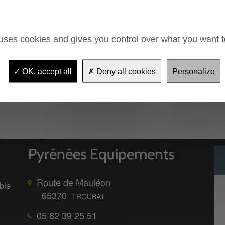
 uses cookies and gives you control over what you want t
OK, accept all
Deny all cookies
Personalize
Route de Mauléon
ble
65370
TROUBAT
05 62 39 25 51