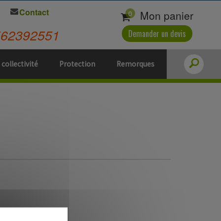
Contact
Mon panier
0
562392551
Demander un devis
 collectivité
Protection
Remorques