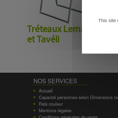
This site
Tréteaux Leman
et Tavéli
NOS SERVICES
Accueil
Capacité personnes selon Dimensions ta
Rals couleur
Mentions légales
Conditions générales de vente