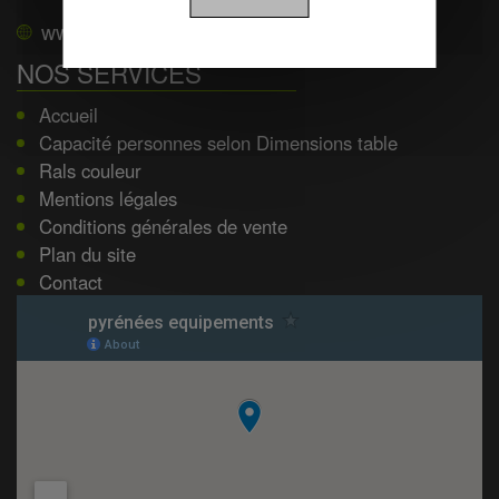
www.pyrenees-equipements.com
NOS SERVICES
Accueil
Capacité personnes selon Dimensions table
Rals couleur
Mentions légales
Conditions générales de vente
Plan du site
Contact