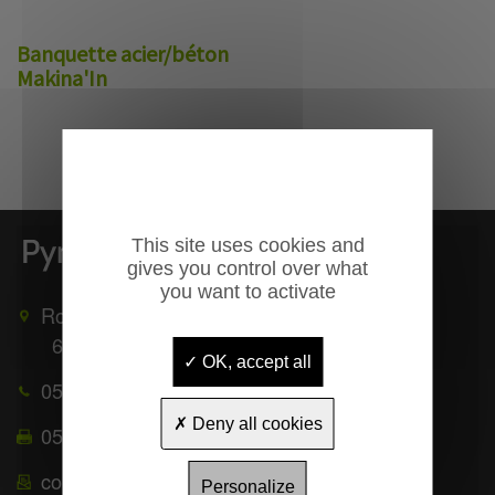
Banquette acier/béton
Makina'In
This site uses cookies and
gives you control over what
you want to activate
Route de Mauléon
65370
TROUBAT
OK, accept all
05 62 39 25 51
Deny all cookies
05 62 39 22 55
contact@pyrenees-equipements.com
Personalize