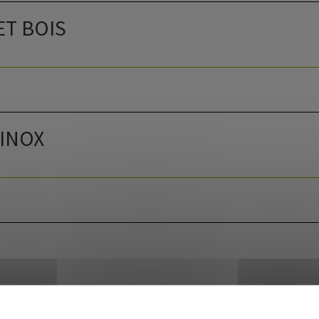
ET BOIS
 INOX
N