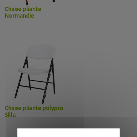
Chaise pliante
Normandie
Chaise pliante polypro
Silla