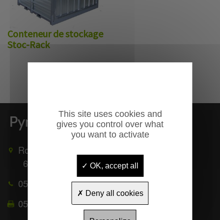
Conteneur de stockage
Stoc-Rack
This site uses cookies and
gives you control over what
you want to activate
Route de Mauléon
65370
TROUBAT
OK, accept all
05 62 39 25 51
Deny all cookies
05 62 39 22 55