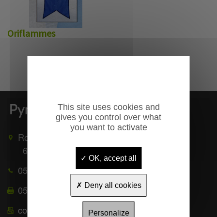
Oriflammes
This site uses cookies and
gives you control over what
you want to activate
Route de Mauléon
65370
TROUBAT
OK, accept all
05 62 39 25 51
Deny all cookies
05 62 39 22 55
contact@pyrenees-equipements.com
Personalize