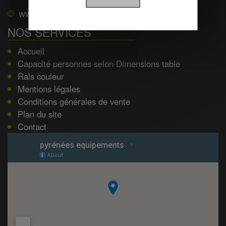
www.pyrenees-equipements.com
NOS SERVICES
Accueil
Capacité personnes selon Dimensions table
Rals couleur
Mentions légales
Conditions générales de vente
Plan du site
Contact