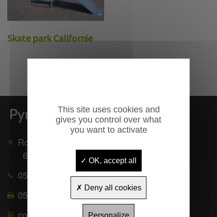
Skate park Californie
This site uses cookies and
gives you control over what
you want to activate
Route de Mauléon
65370
TROUBAT
OK, accept all
05 62 39 25 51
Deny all cookies
05 62 39 22 55
contact@pyrenees-equipements.com
Personalize