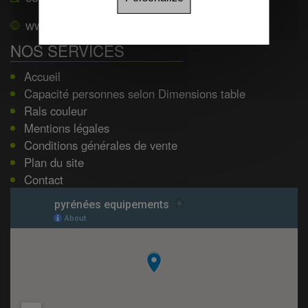
www.pyrenees-equipements.com
NOS SERVICES
Accueil
Capacité personnes selon Dimensions table
Rals couleur
Mentions légales
Conditions générales de vente
Plan du site
Contact