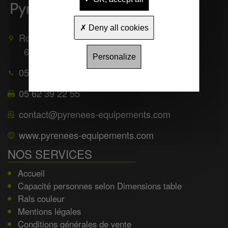
Deny all cookies
Route de Mauléon
65370
TROUBAT
Personalize
05 62 39 25 51
05 62 39 22 55
contact@pyrenees-equipements.com
www.pyrenees-equipements.com
NOS SERVICES
Accueil
Capacité personnes selon Dimensions table
Rals couleur
Mentions légales
Conditions générales de vente