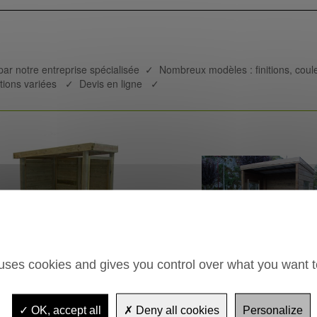
par notre entreprise spécialisée ✓ Nombreux modèles : finitions, cou
ions variées ✓ Devis en ligne ✓
 uses cookies and gives you control over what you want t
ri bus bois
Abri bus bois
tawa
Soulor
OK, accept all
Deny all cookies
Personalize