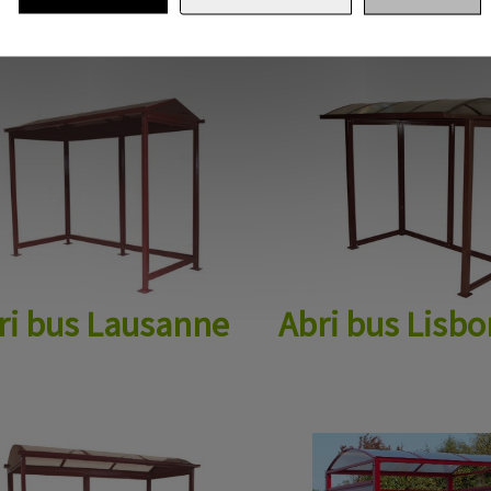
ri bus Lausanne
Abri bus Lisb