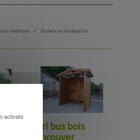
leurs, matériaux ✓ Scolaire ou transport en
o activate
Abri bus bois
Vancouver