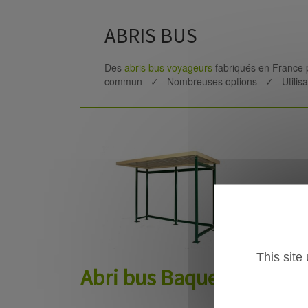
ABRIS BUS
Des
abris bus voyageurs
fabriqués en France 
commun ✓ Nombreuses options ✓ Utilisat
This site
Abri bus Baqueira
Ab
Ot