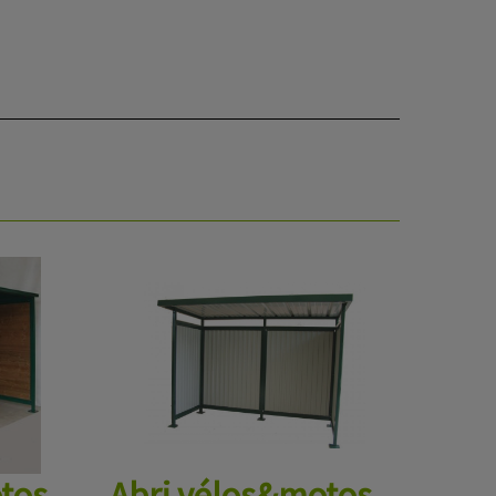
tos
Abri vélos&motos