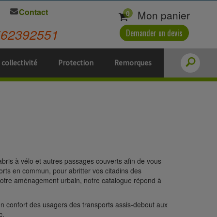
Contact
Mon panier
0
562392551
Demander un devis
 collectivité
Protection
Remorques
 abris à vélo et autres passages couverts afin de vous
orts en commun, pour abritter vos citadins des
s votre aménagement urbain, notre catalogue répond à
en confort des usagers des transports assis-debout aux
c.