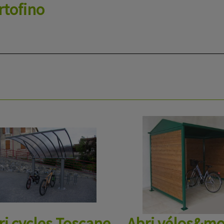
rtofino
ri cycles Toscane
Abri vélos&mo