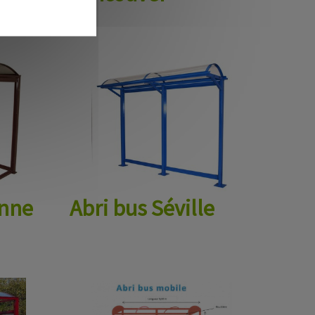
onne
Abri bus Séville