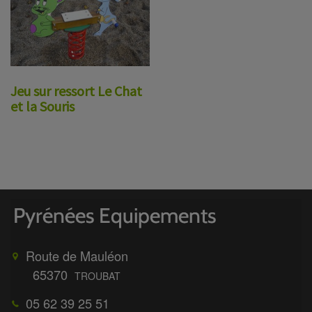
Jeu sur ressort Le Chat
et la Souris
Route de Mauléon
65370
TROUBAT
05 62 39 25 51